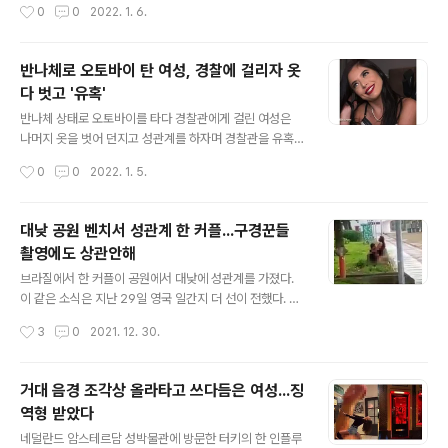
작성시간
0
0
2022. 1. 6.
이 클 것으로 보인다. 촬영을 함께 한 출연자들과 제작진
도 불구하고 완전히 부해하지 않은 상태였다고 합니다. 이
이..
시신의 정체는 무엇이고, 왜 학교 운동장에 묻혀있던 걸까
요? 2003년 1월에 발생한 충격적인 사고가 뒤늦게 알려
반나체로 오토바이 탄 여성, 경찰에 걸리자 옷
졌습니다. 지난 2003년 발생한 '운동장 시신 매장 사건'의
다 벗고 '유혹'
피의자가 16년 만에 붙잡혔다고 합니다. 이날 중국 푸난성
글 내용
인민검찰청은 당신 400m 트랙 건푹을 담당한 듀샤핑, 뤄
반나체 상태로 오토바이를 타다 경찰관에게 걸린 여성은
광충 등 두 사람을 고의 살인죄 혐의로 기소했습니다. 사건
나머지 옷을 벗어 던지고 성관계를 하자며 경찰관을 유혹
은 2003년 후난성 신황현의 한 중학교에서 벌어졌습니다.
했다. 2018 블라질 미인대회 '범범' 우승자이자, 성인모델
작성시간
0
0
2022. 1. 5.
두샤핑과 뤄광충은 건설 대금 중 일부를 불법 은닉했습니
로 활동 중인 플라비아 타마요는 반나체로 오토바이를 타
다. 그런데 학교 소속 행정..
다 경찰로부터 제지당했다. 벌금을 낼 위기에 처하자 여성
은 입고있던 나머지 옷을 벗고는, 경찰에게 자신과 성관계
대낮 공원 벤치서 성관계 한 커플...구경꾼들
를 하자며 경찰관을 유혹했다. 경찰은 여성의 유혹에 눈 하
촬영에도 상관안해
나 깜빡하지 않고 오히려 그녀의 범죄 기록을 자세히 살펴
글 내용
봤다. 알고보니 그녀는 마약 관련 범죄로 악명 높은 인물이
브라질에서 한 커플이 공원에서 대낮에 성관계를 가졌다.
었다. 지난해 6월 그녀의 자택과 그녀가 묵었던 호텔에서
이 같은 소식은 지난 29일 영국 일간지 더 선이 전했다. 전
마리화나와 코카인을 압수했었다. 그녀는 조직원들과 함께
날 브라질 산투스의 한 공원 벤치에서 남녀가 성관계하는
작성시간
3
0
2021. 12. 30.
부유한 사람들을 대상으로 마약을 판매해 왔고, 마약 배달
영상이 여러 SNS를 통해 퍼졌다. 공개된 영상 속 남성 위
일을 도맡아 해왔다고 한다. 더불어 매춘과..
에 앉은 여성은 가슴과 엉덩이를 드러내고 있었다. 두 사람
은 입맞춤을 나눈 뒤, 이윽고 이들은 격렬하게 스킨십하기
거대 음경 조각상 올라타고 쓰다듬은 여성...징
시작했다. 이후 여성은 옷을 다시 입고 남성 옆에 앉아 음란
역형 받았다
행위를 또 반복했다. 이를 발견한 행인들은 이 모습을 카메
글 내용
라에 담았고, 이들 커플은 촬영되고 있음 인지했다. 그럼에
네덜란드 암스테르담 성박물관에 방문한 터키의 한 인플루