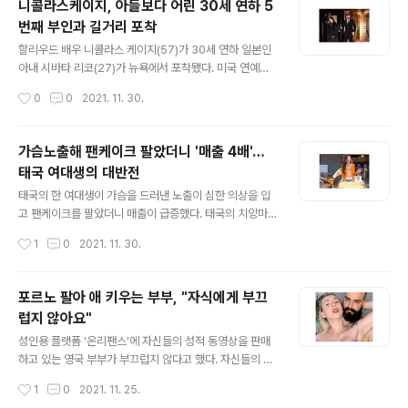
니콜라스케이지, 아들보다 어린 30세 연하 5
다. 이 남학생 역시 학교에서 제공하는 VR 기기를 사용해
번째 부인과 길거리 포착
음란 동영상을 본 것으로 전해졌다. VR 속 영상에 몰입한
글 내용
남학생은 화장실 문이 열린 줄도 모르고 음란 행위를 계속
할리우드 배우 니콜라스 케이지(57)가 30세 연하 일본인
이어갔고, 화장실에 간 친구가 이를 발견해 사진 찍어 SNS
아내 시바타 리코(27)가 뉴욕에서 포착됐다. 미국 연예매
에 유포했다. 이 남학생이 처음부터 문 닫는 것을 잊었는지,
체 스플래시닷컴은 지난 29일(현지시간) 미국 뉴욕의 한
작성시간
0
0
2021. 11. 30.
문을 닫았으나 제대로 닫히지 않은 것인지는 알려지지 않
호텔을 나서는 니콜라스 케이지와 아내 시바타 리코의 모
았다. 일각에서는 친구..
습을 포착, 공개했다. 스플래시닷컴에 따르면 이날 니콜라
스 케이지와 시바타 리코는 고담 시상식에 가기 위해 호텔
가슴노출해 팬케이크 팔았더니 '매출 4배'…
을 나섰다. 각각 슈트와 드레스에 코트를 입은 모습이 눈길
태국 여대생의 대반전
을 끈다. 한편 니콜라스 케이지와 시바타 리코는 올해 2월
글 내용
결혼 소식을 알렸다. 니콜라스 케이지에게는 다섯 번째 결
태국의 한 여대생이 가슴을 드러낸 노출이 심한 의상을 입
혼이다. 시바타 리코는 1994년생으로 니콜라스 케이지의
고 팬케이크를 팔았더니 매출이 급증했다. 태국의 치앙마
아들 웨스턴 코폴라 케이지보다도 4살 어려 화제를 모은
이에 위치한 길에서 팬케이크를 판매하는 간호학 전공 여
작성시간
1
0
2021. 11. 30.
바 있다. 가슴노출해 팬케이크 팔았더니 '매출 4배'… 태국
대생 올리브 아란야 아파이소(23)가 가슴이 드러나는 카디
여대생의 대반전 태국의 한 여..
건을 입고 팬케이크를 팔았다. 당시 그는 매출이 저조하자
친구에게 노출이 심한 옷을 빌려 입기로 결정했다. 가슴이
포르노 팔아 애 키우는 부부, "자식에게 부끄
다 드러나는 옷으로, 속옷도 걸치지 않은 채 아슬아슬한 모
럽지 않아요"
습이었다. 사람들은 그녀와 함께 셀카를 찍기 위해 몰려들
글 내용
었고 결국 30상자 가까이를 판매하며 평소 매출의 4배 가
성인용 플랫폼 '온리팬스'에 자신들의 성적 동영상을 판매
까이를 끌어올린 것으로 전해졌다. 그러나 일부 현지 주민
하고 있는 영국 부부가 부끄럽지 않다고 했다. 자신들의 아
들은 그의 복장을 문제 삼아 경찰에 신고 하였고, 출동한 경
이들을 위해서 불법으로 돈을 벌지 않기때문이라고 한다.
작성시간
1
0
2021. 11. 25.
찰은 올리브에게 '식품위생과 도시문화에 대한 존중'에 대
오늘 25일 영국 데일리스타에 따르면 보니와 토미 부부는