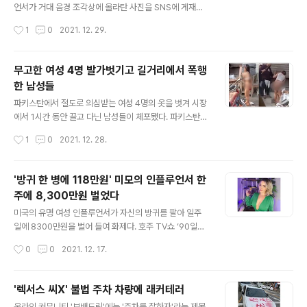
도 불구하고 성관계를 멈추지 않았다. 브라질 형법 제233
언서가 거대 음경 조각상에 올라탄 사진을 SNS에 게재했
조에 따르면, 이 사건은 음란 행위로 기소될 수 있으며 법원
다가 징역형을 선고받았다는 소식이다. 영국 데일리메일에
작성시간
1
0
2021. 12. 29.
이 유죄를 인정하면 커플은 벌금형과 함께 3개월에서 1년
따르면, 57만명이 넘는 팔로워를 자랑하는 인플루언서 메
이하의 징역형을 선..
르베 테스킨(23)은 지난 1월 생일을 맞아 친구들과 함께
암스테르담 성박물관을 방문했다. 당시 테스킨은 거대한
무고한 여성 4명 발가벗기고 길거리에서 폭행
음경 조각상에 올라타 앉은 뒤, 조각상을 손으로 쓰다듬고
한 남성들
껴안는 동영상을 인스타그램에 올렸다. 또 그녀는 암스테
글 내용
르담 홍등가의 매춘업소처럼 꾸며진 유리문 뒤에 바짝 붙
파키스탄에서 절도로 의심받는 여성 4명의 옷을 벗겨 시장
어 포즈를 취하기도 했다. 3개월 후, 테스킨은 터키 차나칼
에서 1시간 동안 끌고 다닌 남성들이 체포됐다. 파키스탄
레시에서 '외설 혐의'로 체포됐다. 터키 당국은 그가 인스타
펀자브주 경찰은 공업도시 파이살라바드의 한 시장에서 여
작성시간
1
0
2021. 12. 28.
그램에 게재한 영상과 사진을 '음란한 것'으로 간주했고, 해
성 4명을 고문한 남성 5명을 체포했다고 밝혔다. 쓰레기
당 사진은 삭제됐다. 터키에서는 외설스..
수거업자인 피해 여성 A씨는 오전 10시30분쯤 다른 여성
3명과 함께 시장에 나가 쓰레기를 수거했다. 목이 말랐던
'방귀 한 병에 118만원' 미모의 인플루언서 한
A씨는 물을 마시기 위해 전기 가게로 들어갔고, 주인에게
주에 8,300만원 벌었다
"물 한 병만 달라"고 부탁했다. 그러자 주인은 갑자기 여성
글 내용
들에게 소리를 지르며 "도둑질하려고 우리 가게에 들어왔
미국의 유명 여성 인플루언서가 자신의 방귀를 팔아 일주
다"고 비난했다. 당시 가게 주변에 있던 남성 4명은 이 소
일에 8300만원을 벌어 들여 화제다. 호주 TV쇼 ‘90일의
리를 듣고 주인과 함께 여성들을 때리기 시작했다고한다.
약혼자’에 출연해 인기를 얻은 스테파니 매토가 최근 자신
작성시간
0
0
2021. 12. 17.
또 이들은 여성들의 옷을 벗겨 반라 상태로 만들어 수치심
의 방귀를 담은 병을 1병당 994달러(약 118만원)에 팔아
을 줬다. 그중 10대인 피해 여..
일주일에 8300만원을 벌었다고한다. 스테파니는 그동안
본인의 SNS에 자극적이고 야한 사진을 올려 팔로어를 늘
'렉서스 씨X' 불법 주차 차량에 래커테러
려가며 이와 같은 사업을 시작했다고 한다. 이후 많은 양의
글 내용
온라인 커뮤니티 '보배드림'에는 '주차를 잘하자'라는 제목