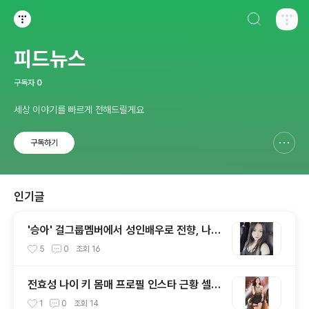
검색하기
티스토리
피드뉴스
구독자
0
세상 이야기를 빠르게 전해드릴게요
구독하기
신고하기 레이어
열기
인기글
'승아' 걸그룹멤버에서 성인배우로 전향, 나이
키 몸매 프로필 학력 바바 영화 모델 유튜브
5
0
조회
16
인스타그램
전효성 나이 키 몸매 프로필 인스타 근황 셀러
브리티
1
0
조회
14