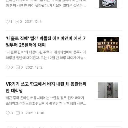
방귀를 팔기 위해 콩, 단백질 머핀, 삶은 달걀 등을 많이 먹
과 함께 사진 한 장이 올라왔다. 게시물에 별다른 설명은 없
고 구매 요청이 오면 유리병에 자신의 방귀를 담아 뚜껑을
었다. 사진에는 흰색 렉서스 차량이 도로변에 불법 주차되
닫은 후 택배로 보내는 것으로 전해졌다. 그녀는 “수년 동
어 있고, 이 차량의 보닛에는 붉은색 래커로 '렉서스 씨X'이
안 내가 입던 속옷, 머리카락, 목욕물 등을 사고 싶어하는
작성시간
1
0
2021. 12. 6.
라고 욕설이 적혀 있다. 이 게시물은 추천 1600여 개를 받
사람들로부터 메시지를 받았다”며 “그 중 방귀는 재밌고
은 뒤 삭제됐으나, 곧이어 '렉서스 주차 꼬라지 봐라'라는
색달라 엄청난 틈새..
제목으로 다시 올라왔다. 이를 본 누리꾼들의 반응은 두가
'나홀로 집에' 빨간 벽돌집 에어비앤비 에서 7
지로 나위었다. 이들은 "반대편에 있는 레이도 불법 주차했
일부터 25달러에 대여
다", "주차 잘못한 건 맞는데 테러는 선 넘었다", "사유재산
글 내용
손괴는 불법 행위다. 신고하면 되는데 똑같이 범죄를 저지
‘나 홀로 집에’의 배경이 된 주택이 에어비앤비에 등록되며
르냐", "이걸 옹호하는 사람들도 이해 안 간다" 등 래커 테
하루간 일반에 대여된다. 오는 12일 단 하루 대여가 가능하
러 행위를 비난했다. 반면 일각에서는 "주차를 잘해야 한
며, 숙박 예약은 오는 7일 오후 2시(미 동부시간)에 시작된
작성시간
0
0
2021. 12. 2.
다", "쪽..
다. 주인공 케빈의 큰 형인 버즈 맥칼리스터가가 호스트로
나서 최대 4명의 게스트를 맞게 된다. 숙박비는 25달러(약
2만9천 원)로 세금은 별도다. 영화가 개봉한 지 30년 이상
VR기기 쓰고 학교에서 바지 내린 채 음란행위
이 지났지만, 지금도 멀리서나마 집을 구경하고 기념 촬영
한 대학생
을 하려는 관광객들의 발걸음이 끊이지 않는 것으로 알려
글 내용
졌다. 이 집은 대지 면적 2천 ㎡, 실내 면적 395㎡에 침
최근 중국 온라인 커뮤니티에는 쓰촨성 청두 전자 과학기
실 4개, 욕실 4개, 창이 있는 다락방 등을 갖추고 있다. 숙
술대학교 캠퍼스의 화장실에서 촬영된 한 남학생의 사진이
박객들은 영화 속 시그니처 포즈인 쉐이브로션을 바르고
충격을 주고 있다. 사진 속 이 남학생은 화장실에서 VR 기
작성시간
0
0
2021. 11. 30.
거울 앞에서 소리를 지르는 장면을 재현하거나 `나홀로 집
기를 쓴 채 바지를 반쯤 벗고 음란 행위를 하고 있었다. 보
에` 레고를 ..
도에 따르면, 해당 대학교는 3년 전부터 VR에 적극 투자하
고 있어 학생들이 다양한 VR 기기를 사용할 수 있다고한