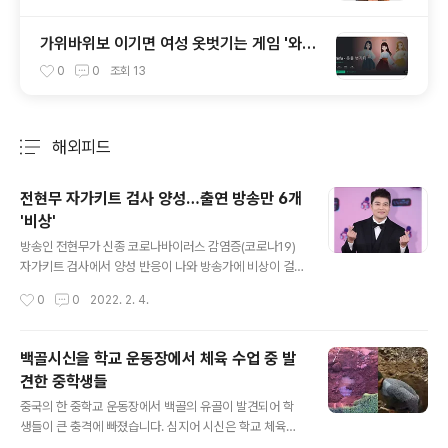
가위바위보 이기면 여성 옷벗기는 게임 '와이
푸' 선정성 논란
0
0
조회
13
해외피드
분류 전체보기
주요 글 목록
전현무 자가키트 검사 양성…출연 방송만 6개
'비상'
글 내용
방송인 전현무가 신종 코로나바이러스 감염증(코로나19)
자가키트 검사에서 양성 반응이 나와 방송가에 비상이 걸
렸다. 전현무 소속사 SM C&C는 "자가키트 검사에서 양성
작성시간
0
0
2022. 2. 4.
이 나와 PCR(유전자증폭) 검사를 받았고, 결과를 기다리
고 있다"고 4일 밝혔다. 전현무가 진행을 맡은 MBC 예능
'전지적 참견 시점'은 이날 예정됐던 녹화에 서장훈을 임시
백골시신을 학교 운동장에서 체육 수업 중 발
MC로 투입했다. 이 방송에 함께 출연하는 양세형은 앞서
견한 중학생들
코로나19에 걸렸다가 이날 격리 해제된 것으로 확인됐다.
글 내용
전현무는 '전지적 참견 시점' 외에도 MBC '나 혼자 산다',
중국의 한 중학교 운동장에서 백골의 유골이 발견되어 학
MBN '국대는 국대다', tvN '프리한19', JTBC '톡파원 25
생들이 큰 충격에 빠졌습니다. 심지어 시신은 학교 체육복
시' 등 출연 중인 프로그램이 6개에 달해 확진될 경우 파장
을 입은 상태였다고 하는데요, 매장된 지 16년이 지났음에