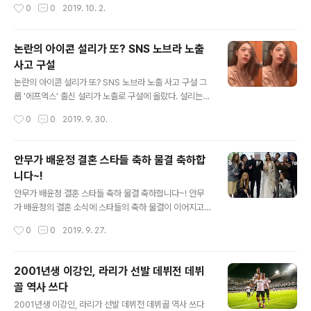
작성시간
0
0
2019. 10. 2.
상공인진흥공단(..
콤, KT, LG유플러스 등 통신 3사의 공동 본인인증 앱 '패
스(PASS)' 기반의 모바일 운전면허 확인 서비스를 추진하
기 위한 업무협약을 체결했다고 2일 밝혔다. 경찰 등은 이
논란의 아이콘 설리가 또? SNS 노브라 노출
번 업무 협약을 통해 이용자가 실물 운전면허증과 동일하
사고 구설
게 간편하게 자신의 운전자격이나 자신의 신원을 증명하는
글 내용
서비스를 받을 수 있도록 추진할 예정이다. 통신 3사는 ‘패
논란의 아이콘 설리가 또? SNS 노브라 노출 사고 구설 그
스’를 기반으로 서비스를 개발해 내년 상반기부터 시범 운
룹 '에프엑스' 출신 설리가 노출로 구설에 올랐다. 설리는 2
영할 계획이다. 모바일 운전면허 확인 서비스는 스마트폰
8일 인스타그램 라이브 방송을 진행했다. 별다른 말 없이
작성시간
0
0
2019. 9. 30.
이용자가 서비스의 이용약관에 동의한 후 실물 운전면허증
고데기로 머리를 손질하는 모습을 공개했다. 헐렁한 상의
을 등록하면 경찰청·도로교통공..
를 입은 탓에 움직일 때마다 가슴이 노출됐다. 브래지어를
착용하지 않아 일부 네티즌들의 눈살을 찌푸리게 했다. 해
안무가 배윤정 결혼 스타들 축하 물결 축하합
당 영상은 SNS 및 온라인 커뮤니티 등을 통해 급속도로 퍼
니다~!
졌다. "이 정도면 고의 아니냐" "속옷 착용은 개인의 자유
글 내용
다" 등 갑론을박이 펼쳐지고 있다. 설리는 MC를 맡고 있는
안무가 배윤정 결혼 스타들 축하 물결 축하합니다~! 안무
JTBC2 예능물 '악플의 밤'에서 노브라 패션 관련 생각을
가 배윤정의 결혼 소식에 스타들의 축하 물결이 이어지고
밝힌 적이 있다. 지난 6월 방송에서 "나에게 브래지어는 액
있다. 배윤정은 지난 26일 서울 모처에서 결혼식을 올렸
작성시간
0
0
2019. 9. 27.
세서리"라며 "어울리면 하고 어울리지 않으면 안 하는
다. 그의 남편은 연하의 스포츠계 종사자인 것으로 알려졌
것"이라고 강조했..
다. 이는 스타일리스트 겸 방송인 김우리의 인스타그램을
통해 알려졌다. 김우리는 이날 자신의 인스타그램을 통해
2001년생 이강인, 라리가 선발 데뷔전 데뷔
“동생 배윤정이 결혼을 했다. 튼튼하고 멋진 연하남과 결혼
골 역사 쓰다
을 했다. 오늘 배윤정은 불혹의 나이가 느껴지지 않을 만큼
글 내용
최고로 아름다운 신부였다. 축하한다 윤정아”라고 말했다.
2001년생 이강인, 라리가 선발 데뷔전 데뷔골 역사 쓰다