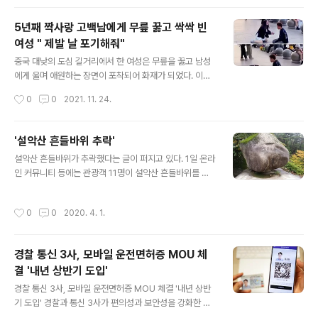
해 주의를 줬다. 이어 "머리를 묶고 ..
지난 2015년 데이팅 앱을 통해 만나, 6개월 만에 동거를
시작했다. 두 사람은 친구들로부터 성인용 플랫폼인 '온리
5년째 짝사랑 고백남에게 무릎 꿇고 싹싹 빈
팬스'에서 활동해보라는 얘기를 듣고 지난 2020년 초부터
여성 " 제발 날 포기해줘"
온리팬스에서 성인용 콘텐츠를 판매하기 시작했다. 이들
글 내용
부부는 낮에 어린 두 아이를 돌보고 아이들이 잠이 드는 밤
중국 대낮의 도심 길거리에서 한 여성은 무릎을 꿇고 남성
에는 온리팬스 팬들을 위한 콘텐츠를 촬영하며 현재 최대
에게 울며 애원하는 장면이 포착되어 화재가 되었다. 이들
6000파운드(약 960만원)의 수입을 벌어들이고 있다. 남
의 사연은 무엇일까? 당시 이 모습을 지켜본 시민들에 따르
작성시간
0
0
2021. 11. 24.
편 토미는 "온리팬스 모델로 활동하는 건, 우리가 돈을 벌
면 무릎을 꿇은 여성이 남성에게 한 말은 "제발 날 좀 놔
게 해주는 동시에 아이들을 키..
줘.." 였다. 문제는 이 남성의 고백이 처음이 아니였단 것이
다. 알고보니 남성은 여성을 5년째 짝사랑하고 있었고, 여
'설악산 흔들바위 추락'
성이 여러 번 단호하게 마음을 거절했음에도 불구하고 끈
글 내용
설악산 흔들바위가 추락했다는 글이 퍼지고 있다. 1일 온라
질기게 여성어 쫓아다니며 고백을 해왔다고 한다. 계속되
인 커뮤니티 등에는 관광객 11명이 설악산 흔들바위를 밀
는 남성의 고백에 이제는 무서움까지 느낀 여성은 길거리
어 떨어지게 했다는 글이 게재됐다. 글에 따르면 이들은 이
에서 무릎까지 꿇으며 남성에게 애원하게 된 것이다. 여성
날 오전 5시 일출관광을 마친 뒤 흔들바위 관광을 하면서
의 갑작스러운 행동에 남성은 당황하는 듯한 표정을 지었
작성시간
0
0
2020. 4. 1.
"이 바위는 아무리 흔들어도 흔들리기만 할 뿐 떨어지지는
고, 여성이 계속 울며 사정하자 남성은 일단 여성을 달래려
않는다"는 가이드의 말에 따라 흔들바위를 힘껏 밀어낸 끝
고 하였다. 그러자 여성은 꽃다발로 남성을..
에 바위를 추락시켰다. 하지만 해당 글은 이날 만우절을 기
경찰 통신 3사, 모바일 운전면허증 MOU 체
념해 사람들을 속이기 위한 글로 드러났다. 글 말미에서는
결 '내년 상반기 도입'
"뻥! 이요~~!!!!!!"라는 글이 적혀있다. 소상공인 1천만원 대
글 내용
출 4월부터 홀짝제 운영 체크포인트 5가지 정부가 다음달
경찰 통신 3사, 모바일 운전면허증 MOU 체결 '내년 상반
1일부터 소상공인을 대상으로 하는 연 1.5%의 ‘초저금리
기 도입' 경찰과 통신 3사가 편의성과 보안성을 강화한 모
긴급 경영자금 대출’을 시행한다. 시중 은행, 기업은행, 소
바일 운전면허 확인 서비스를 추진한다. 경찰청은 SK텔레