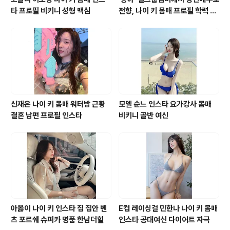
타 프로필 비키니 성형 맥심
전향, 나이 키 몸매 프로필 학력 바
바 영화 모델 유튜브 인스타그램
신재은 나이 키 몸매 워터밤 근황
모델 순느 인스타 요가강사 몸매
결혼 남편 프로필 인스타
비키니 골반 여신
아옳이 나이 키 인스타 집 집안 벤
E컵 레이싱걸 민한나 나이 키 몸매
츠 포르쉐 슈퍼카 명품 한남더힐
인스타 공대여신 다이어트 자극