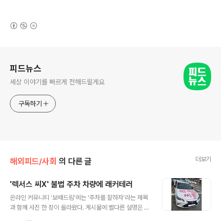
(새창열림)
로그 정보
피드뉴스
세상 이야기를 빠르게 전해드릴게요
구독하기
더보기
해외피드/사회
의 다른 글
'렉서스 씨X' 불법 주차 차량에 래커테러
글 내용
온라인 커뮤니티 '보배드림'에는 '주차를 잘하자'라는 제목
과 함께 사진 한 장이 올라왔다. 게시물에 별다른 설명은 없
었다. 사진에는 흰색 렉서스 차량이 도로변에 불법 주차되