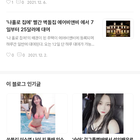
1
0
2021. 12. 6.
어 있고, 이 차량의 보닛에는 붉은색 래커로 '렉서스 씨X'이
라고 욕설이 적혀 있다. 이 게시물은 추천 1600여 개를 받
은 뒤 삭제됐으나, 곧이어 '렉서스 주차 꼬라지 봐라'라는
'나홀로 집에' 빨간 벽돌집 에어비앤비 에서 7
제목으로 다시 올라왔다. 이를 본 누리꾼들의 반응은 두가
지로 나위었다. 이들은 "반대편에 있는 레이도 불법 주차했
일부터 25달러에 대여
글 내용
다", "주차 잘못한 건 맞는데 테러는 선 넘었다", "사유재산
‘나 홀로 집에’의 배경이 된 주택이 에어비앤비에 등록되며
손괴는 불법 행위다. 신고하면 되는데 똑같이 범죄를 저지
하루간 일반에 대여된다. 오는 12일 단 하루 대여가 가능하
르냐", "이걸 옹호하는 사람들도 이해 안 간다" 등 래커 테
며, 숙박 예약은 오는 7일 오후 2시(미 동부시간)에 시작된
러 행위를 비난했다. 반면 일각에서는 "주차를 잘해야 한
0
0
2021. 12. 2.
다. 주인공 케빈의 큰 형인 버즈 맥칼리스터가가 호스트로
다", "쪽..
나서 최대 4명의 게스트를 맞게 된다. 숙박비는 25달러(약
2만9천 원)로 세금은 별도다. 영화가 개봉한 지 30년 이상
이 지났지만, 지금도 멀리서나마 집을 구경하고 기념 촬영
을 하려는 관광객들의 발걸음이 끊이지 않는 것으로 알려
이 블로그 인기글
졌다. 이 집은 대지 면적 2천 ㎡, 실내 면적 395㎡에 침
실 4개, 욕실 4개, 창이 있는 다락방 등을 갖추고 있다. 숙
박객들은 영화 속 시그니처 포즈인 쉐이브로션을 바르고
거울 앞에서 소리를 지르는 장면을 재현하거나 `나홀로 집
에` 레고를 ..
쏘블리 이소영 나이 키 몸매 인스
'승아' 걸그룹멤버에서 성인배우로