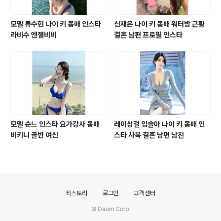
모델 류수현 나이 키 몸매 인스타
신재은 나이 키 몸매 워터밤 근황
라비수 엔젤비비
결혼 남편 프로필 인스타
모델 순느 인스타 요가강사 몸매
레이싱걸 임솔아 나이 키 몸매 인
비키니 골반 여신
스타 사복 결혼 남편 남친
의안내
티스토리
로그인
고객센터
© Daum Corp.