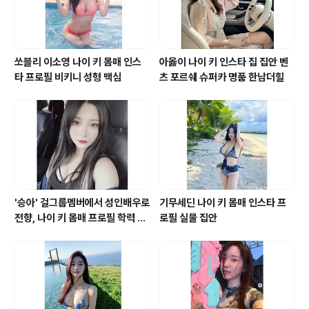
쏘블리 이소영 나이 키 몸매 인스
아옳이 나이 키 인스타 집 집안 벤
타 프로필 비키니 성형 맥심
츠 포르쉐 슈퍼카 명품 한남더힐
'승아' 걸그룹멤버에서 성인배우로
기무세딘 나이 키 몸매 인스타 프
전향, 나이 키 몸매 프로필 학력 바
로필 실물 집안
바 영화 모델 유튜브 인스타그램