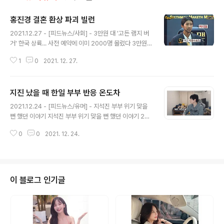
홍진경 결혼 환상 파괴 빌런
글 내용
2021.12.27 - [피드뉴스/사회] - 3만원 대 '고든 램지 버
거' 한국 상륙... 사전 예약에 이미 2000명 몰렸다 3만원
대 '고든 램지 버거' 한국 상륙... 사전 예약에 이미 2000명
1
0
2021. 12. 27.
몰렸다 영국 출신의 세계적인 스타 셰프 고든 램지의 3만
원짜리 햄버거가 국내에서 첫선을 보인다. 롯데백화점은 3
0일 고든 램지의 버거 레스토랑인 ‘고든 램지 버거’가 서울
지진 났을 때 한일 부부 반응 온도차
송파구 feednews.co.kr 2021.12.27 - [피드뉴스/연
글 내용
예] - "송지효 전 남친, 오지게 나쁜X이었다" 김종국 폭로
2021.12.24 - [피드뉴스/유머] - 지석진 부부 위기 맞을
뻔 했던 이야기 지석진 부부 위기 맞을 뻔 했던 이야기 20
21.12.24 - [분류 전체보기] - 놀토에서 '햇님이' 사라진
0
0
2021. 12. 24.
이유 놀토에서 '햇님이' 사라진 이유 그리고 나서 입짤은 햇
님이 본인 방송에서 사라진 후기 남김 ㅋㅋㅋㅋ 아ㅋㅋㅋ
ㅋ 취한것도, 후기말 feednews.co.kr 2021.12.24 -
[분류 전체보기] - 놀토에서 '햇님이' 사라진 이유 놀토에서
'햇님이' 사라진 이유 그리고 나서 입짤은 햇님이 본인 방송
이 블로그 인기글
에서 사라진 후기 남김 ㅋㅋㅋㅋ 아ㅋㅋㅋㅋ 취한것도, 후
기말하면서 맛있어하는 것도 너무 귀여움 ㅋㅋㅋㅋ 2021.
12.24 - [피드뉴스/연예] - 트와이스 정연 살 feednew
s.co.kr 2021.12.21..