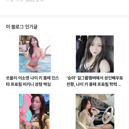
0
0
2022. 3. 11.
결법에 대해 알아보겠습니다. ◎ 배변 후 불쾌하면 변비 먼
0% 높습니다. 특히 돌연사를 유발하는 심근경색 위험도
저 변비 증상부터 알아야 합니다. 기본적으로 대장 연동 운
흡연자는 비흡연자보다 2~3배 더 높다..
동 저하로 유발되는 질환인 변비는 배변 주기에 따라 진단
되는데요. 일주일에 2회 미만 배변한다면 변비입니다. 그
러나 2~3일에 1회 보더라도 잔변감 없이 쾌변한다면 변비
이 블로그 인기글
가 아니라고 합니다. 매일 변이 잘 나와도 배변 시간이 길거
나, 대변이 딱딱하게 굳거나, 양이 적거나, 잔변감이 느껴진
다면 변비일 수 있습니다. 변비가 지속하면 속이 더부룩하
고 아랫배가 묵직해 불편함을 주는데요. 트림이 자주 나거
나 구역질이 나기도 합니다. ..
쏘블리 이소영 나이 키 몸매 인스
'승아' 걸그룹멤버에서 성인배우로
타 프로필 비키니 성형 맥심
전향, 나이 키 몸매 프로필 학력 바
바 영화 모델 유튜브 인스타그램