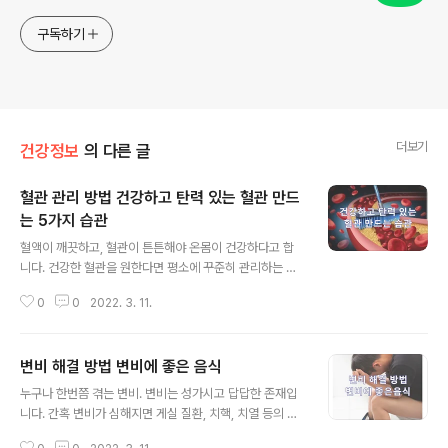
구독하기
더보기
건강정보
의 다른 글
혈관 관리 방법 건강하고 탄력 있는 혈관 만드
는 5가지 습관
글 내용
혈액이 깨끗하고, 혈관이 튼튼해야 온몸이 건강하다고 합
니다. 건강한 혈관을 원한다면 평소에 꾸준히 관리하는 것
이 중요한데요. 건강하고 탄력있는 혈관을 만드는 5가지
0
0
2022. 3. 11.
습관에 대해 알아보겠습니다. ● 자극적인 음식 피하기 균
형 잡힌 영양소 섭취와 함께 싱겁게 먹는 습관을 길러야 합
니다. 비타민, 무기질, 식이섬유가 많은 채소와 과일, 해조
변비 해결 방법 변비에 좋은 음식
류를 식단에 신경 써서 추가하는 게 좋습니다. 혈압을 높이
글 내용
는 소금 섭취는 줄여야 하며 외식은 최대한 줄이는 게 좋습
누구나 한번쯤 겪는 변비. 변비는 성가시고 답답한 존재입
니다. 외식으로 먹는 음식은 대부분 기름지고, 짜며, 자극적
니다. 간혹 변비가 심해지면 게실 질환, 치핵, 치열 등의 합
이어서 과식으로 이어지기도 쉽습니다. ● 금연은 필수 흡
병증으로 진행되기도 하는데요. 귀찮은 변비 속 시원한 해
연자는 비흡연자보다 심혈관계질환에 걸릴 위험이 60~7