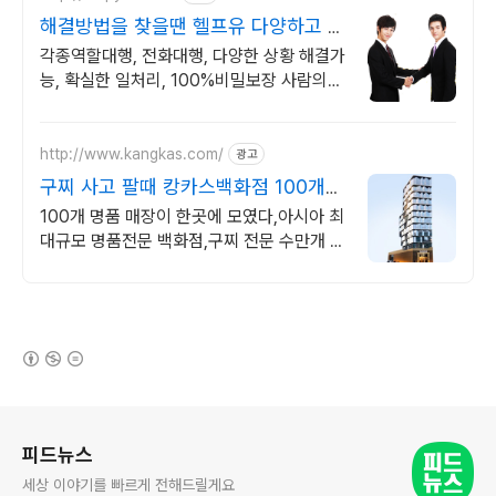
해결방법을 찾을땐 헬프유 다양하고 어
려운 상황해결가능
각종역할대행, 전화대행, 다양한 상황 해결가
능, 확실한 일처리, 100%비밀보장 사람의
도움이 필요할 때는 헬프유를 기억하세요. 어
떤 상황이던 해결이 가능합니다.
http://www.kangkas.com/
광고
구찌 사고 팔때 캉카스백화점 100개
명품 매장이 한곳에
100개 명품 매장이 한곳에 모였다,아시아 최
대규모 명품전문 백화점,구찌 전문 수만개 명
품을 한곳에서 직접 보고 사는 즐거움
GUCCI 전제품 다양하게 보유
(새창열림)
로그 정보
피드뉴스
세상 이야기를 빠르게 전해드릴게요