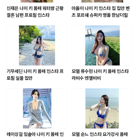
신재은 나이 키 몸매 워터밤 근황
아옳이 나이 키 인스타 집 집안 벤
결혼 남편 프로필 인스타
츠 포르쉐 슈퍼카 명품 한남더힐
기무세딘 나이 키 몸매 인스타 프
모델 류수현 나이 키 몸매 인스타
로필 실물 집안
라비수 엔젤비비
레이싱걸 임솔아 나이 키 몸매 인
모델 순느 인스타 요가강사 몸매