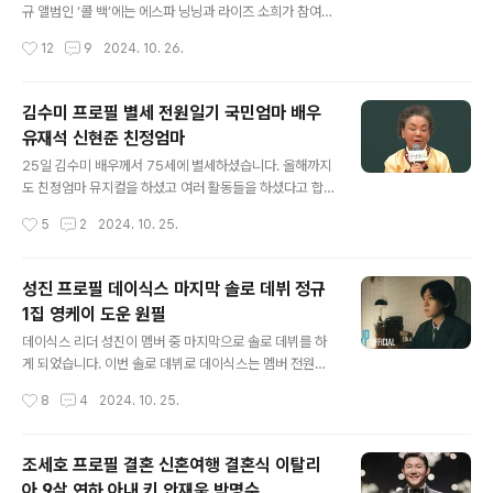
중들의 눈살을 찌푸리게 만들고 있습니다. 이날 방송에서
규 앨범인 ‘콜 백’에는 에스파 닝닝과 라이즈 소희가 참여해
안영미는 ‘정년미’ 주인공 윤정년을 따라하며 ‘젖년이’라는
서 색다른 케미스트리를 보여준다고 합니다. 민호 첫 정규
작성시간
12
9
2024. 10. 26.
캐릭터로 등장했습니다. 그는 훨신 더 파격적인 춘향이를
민호 프로필샤이니 프로필샤이니 대표곡닝닝 프로필소희
보여주겠다면서 판소리 ‘사랑..
프로필 1. 민호 첫 정규민호는 25일 샤이니 공식 SNS 채
널 등에 새 앨범 스포일러를 담은 스니핏 공개를 시작했고
김수미 프로필 별세 전원일기 국민엄마 배우
26일에 프로모션 웹사이트를 오픈해서 신곡들의 음원 일
유재석 신현준 친정엄마
부와 민호가 운전을 하는 영상이 어우러져 함께 드라이브
글 내용
를 하며 음악을 듣는 듯한 감성적인 무드로 앨범을 미리 만
25일 김수미 배우께서 75세에 별세하셨습니다. 올해까지
날 수 있어서 좋은 반응을 얻는 중이라고 합니다. 수록곡
도 친정엄마 뮤지컬을 하셨고 여러 활동들을 하셨다고 합
‘비커즈 오브 유’는 민호와 닝닝의 부드러운 보컬이 들어간
니다. 김수미 별세김수미 프로필전원일기김수미 사인친정
작성시간
5
2
2024. 10. 25.
곡으로 서정적인 기타와 만돌린 사이드에 808베이스를 더
엄마 1. 김수미 별세25일 오전 연예계에 갑작스러운 비보
한 알앤비라고 합니다. 연인과의..
가 전해졌습니다. 국민엄마로 불리던 배우 김수미께서 75
세의 나이로 별세하셨습니다. 김수미의 사인은 고혈당 쇼
성진 프로필 데이식스 마지막 솔로 데뷔 정규
크사로 이날 아침에 심정지가 발생해서 서초구 서울성모병
1집 영케이 도운 원필
원으로 이송됐으나 안타깝게 눈을 감으셨습니다. 약 54년
글 내용
간 연예계에 몸 담았던 만큼 많은 동료들이 빈소에 찾았습
데이식스 리더 성진이 멤버 중 마지막으로 솔로 데뷔를 하
니다. 빈소는 서울 성동구 한양대병원에 마련되었으며 상
게 되었습니다. 이번 솔로 데뷔로 데이식스는 멤버 전원이
주에는 나팔꽃F&B 대표인 아들 정명호 씨가 이름을 올렸
자신의 이름을 내건 솔로 작품을 보유하게 되는데 앨범은 1
작성시간
8
4
2024. 10. 25.
습니다. 배우 신현준이 장례식장이 마련되자마자 먼저 달
1월 5일 발매된다고 합니다. 성진 솔로 데뷔데이식스 솔로
려왔고 신현준은 영화 ‘가문의 영광’ 시리즈를 함께 ..
성진 프로필영케이 프로필원필 프로필도운 프로필데이식
스 프로필 1. 성진 솔로 데뷔밴드 데이식스의 중심추 성진
조세호 프로필 결혼 신혼여행 결혼식 이탈리
이 솔로 가수로 데뷔합니다. 성진은 11월 5일 정규 1집 ‘3
아 9살 연하 아내 키 안재욱 박명수