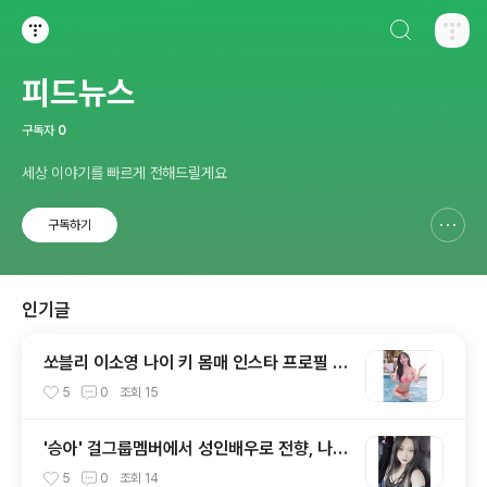
검색하기
티스토리
피드뉴스
구독자
0
세상 이야기를 빠르게 전해드릴게요
구독하기
신고하기 레이어
열기
인기글
쏘블리 이소영 나이 키 몸매 인스타 프로필 비
키니 성형 맥심
5
0
조회
15
'승아' 걸그룹멤버에서 성인배우로 전향, 나이
키 몸매 프로필 학력 바바 영화 모델 유튜브
5
0
조회
14