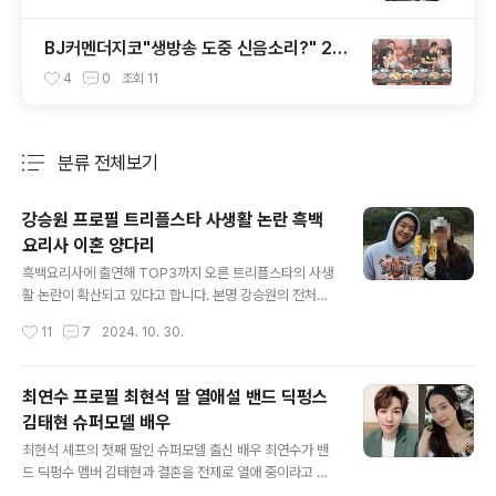
인스타그램
BJ커멘더지코"생방송 도중 신음소리?" 20
살 어린 여캠과 술먹방 하며 스킨십
4
0
조회
11
분류 전체보기
주요 글 목록
강승원 프로필 트리플스타 사생활 논란 흑백
요리사 이혼 양다리
글 내용
흑백요리사에 출연해 TOP3까지 오른 트리플스타의 사생
활 논란이 확산되고 있다고 합니다. 본명 강승원의 전처와
전 연인의 인터뷰가 공개되며 증거로 편지, 녹취록까지 공
작성시간
11
7
2024. 10. 30.
개되었습니다. 트리플스타 디스패치트리플스타 로비트리
플스타 양다리트리플스타 프로필 1. 트리플스타 디스패치
트리플스타는 전처와 하얏트 호텔에서 2022년에 결혼식
최연수 프로필 최현석 딸 열애설 밴드 딕펑스
을 올렸습니다. 트리플스타와 전처 A씨는 2022년 5월에
김태현 슈퍼모델 배우
결혼했고 3개월 뒤에 이혼했습니다. 당시 둘은 혼인신고를
글 내용
하지 않았고 법적 부부가 아닌 사실혼 관계였습니다. 그리
최현석 셰프의 첫째 딸인 슈퍼모델 출신 배우 최연수가 밴
고 B씨는 트리플스타에게 일방적으로 잠수이별을 당한 전
드 딕펑수 멤버 김태현과 결혼을 전제로 열애 중이라고 알
연인입니다. A씨와 B씨는 디스패치에 트리플스타의 과거
려졌습니다. 김태현은 예쁜 인연을 이어가며 함께 더 먼 미