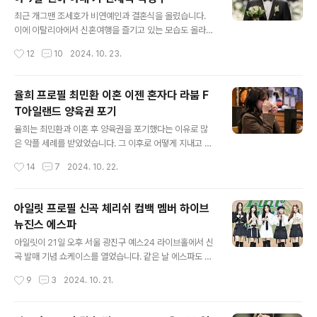
0’을 발매합니다. 성진은 데이식스의 리더 겸 보컬, 기타 담
글 내용
당으로 첫 솔로 앨범입니다. 성진은 솔로 데뷔를 앞두고 17
최근 개그맨 조세호가 비연예인과 결혼식을 올렸습니다.
일 시네마틱 필름, 18일 스케줄러 맵, 22일 트랙리스트를
이에 이탈리아에서 신혼여행을 즐기고 있는 모습도 올라왔
연달아 선보이며 기대감을 높이고 있습니다. 23일부터 26
습니다. 많은 하객이 참석한 만큼 여러 가지가 화제가 됐습
작성시간
12
10
2024. 10. 23.
일까지 트랙 스니크 피크, 27일 라이브 앨범 샘플러, 28일
니다. 조세호 결혼식조세호 신혼여행조세호 안재욱조세
부터 31일까..
호 프로필조세호 박명수 1. 조세호 결혼식조세호는 지난 2
0일 오후 6시 서울 중구 신라호텔에서 9살 연하로 알려진
율희 프로필 최민환 이혼 이젠 혼자다 라붐 F
비연예인과 결혼식을 올렸습니다. 키 167cm의 조세호에
T아일랜드 양육권 포기
비해 신부는 175cm의 키를 자랑한다고 합니다. 결혼식 주
글 내용
례는 조세호의 은사인 전유성이 했고 사회와 축사는 절친
율희는 최민환과 이혼 후 양육권을 포기했다는 이유로 많
남창희와 이동욱이 맡았다고 합니다. 연예계 마당발 답게
은 악플 세례를 받았었습니다. 그 이후로 어떻게 지내고 있
조세호의 결혼식은 시상식을 방불케 하는 초호화 하객들이
는지 22일 TV조선 이젠 혼자다 방송에 나온 예고편이 공
작성시간
14
7
2024. 10. 22.
참석했습니다. 유재석과 지드래곤, 이승기/이다인 부부, 태
개되어서 많은 화제가 되었습니다. 이젠 혼자다 예고편최
양/민효린 부부, 박신혜/최태준 부부..
민환 율희율희 프로필최민환 프로필라붐 프로필FT아일랜
드 프로필 1. 이젠 혼자다 예고편22일 TV조선 이젠 혼자
아일릿 프로필 신곡 체리쉬 컴백 멤버 하이브
다 방송에서 ‘다시 혼자가 된 사람들의 세상 적응기. 인생 2
뉴진스 에스파
막 2년 차를 살아가는 율희의 이야기 최초 공개’라는 제목
글 내용
의 예고편을 공개했습니다. 이혼 당시 밝히지 못했던 결혼
아일릿이 21일 오후 서울 광진구 예스24 라이브홀에서 신
생활이나 아이들에 대한 이야기를 하며 고민 끝에 아이들
곡 발매 기념 쇼케이스를 열었습니다. 같은 날 에스파도 신
에게 부끄럽지 않은 엄마가 되기 위해서 출연을 결정하게
곡이 나왔는데 아일릿은 최근 논란이 있었기에 더 이번 컴
작성시간
9
3
2024. 10. 21.
되었다고 밝혔습니다. 2. 최민환 율희아이돌 라붐 멤버였
백이 화제가 될 것 같습니다. 아일릿 신곡아일릿 프로필윤
던 율희는 21살이던 지난 201..
아 프로필민주 프로필모카 프로필원희 프로필이로하 프로
필에스파 신곡 1. 아일릿 신곡아일릿은 7개월 만에 미니 2