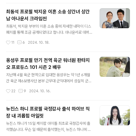
사가 나간 후에도 더 이야기를 해보자는 대화를 나..
제니 프로필 1. APT18일 오후 1시에 공개된 APT.는 팝
스타 브루노 마스와의 듀엣곡입니다. 앞서 로제는 자신의
최동석 프로필 박지윤 이혼 소송 상간녀 상간
SNS에 브루노 마스와 함께 찍은 사진을 게재하며 브루노
남 아나운서 크라임씬
에게 한국의 술 게임을 가르쳤던 밤이라고 설명했습니다.
글 내용
이에 브루노 마스는 아주 재밌었다며 로제가 자신에게 키
최동석, 박지윤 부부의 이혼 소송 중에 자세한 내막이 디스
스하려고 했지 않냐고 아주 이상했다고 댓글을 달아 화제
패치를 통해 조금 공개되었다고 합니다. 아나운서로 데뷔
가 되었습니다. 의미심장한 댓글에 대해 팬들은 브루노 마
한 두 사람 중 박지윤은 최근까지도 크라임씬 리턴즈로 활
작성시간
11
6
2024. 10. 18.
스가 신곡 가사의 스포일러를 한 것이 아니냐며 추측했다
동을 했었기에 잘 알려져있지만 최동석에 대해 잘 모르실
고 합니다. APT는 12월 6일 정식 ..
것 같아서 준비했습니다. 최동석 박지윤최동석 박지윤 상
간 소송최동석 박지윤 이혼의 내막최동석 박지윤의 현재최
옹성우 프로필 만기 전역 육군 워너원 판타지
동석 프로필박지윤 프로필 1. 최동석 박지윤최동석 박지윤
오 프로듀스 101 시즌 2 배우
부부는 KBS 아나운서 30기 입사 동기로 인연을 맺은 후
글 내용
사내 연애를 이어오다 지난 2009년 11월에 결혼했습니
지난해 4월 육군 현역으로 입대한 옹성우는 약 1년 6개월
다. 두 사람은 딸과 아들 각각 한 명씩을 두고 있습니다. 그
간 육군 제6보병사단 본부 근무대 군악대에서 성실히 군
러다 작년 10월경 14년만에 이혼 절차를 진행 중이라고 기
복무를 수행했고 10월 16일 만기 전역한다고 합니다. 옹성
작성시간
22
9
2024. 10. 16.
사가 뜨며 오랜 기간 고민했고 부모로서 서로 응원한다고
우의 프로필에 대해 알아왔습니다. 옹성우 만기 전역옹성
공식 입장을 밝혔습니다. 2...
우 프로필옹성우 필모그래피워너원 프로필프로듀스 101
시즌 2프로듀스 101 시리즈 투표 조작 사건 1. 옹성우 만
뉴진스 하니 프로필 국정감사 출석 하이브 직
기 전역지난해 4월 육군 현역으로 입대한 옹성우는 약 1년
장 내 괴롭힘 아일릿
6개월간 육군 제6보병사단 본부 근무대 군악대에서 군 복
글 내용
무를 수행했고 국방부와 국방홍보원이 제작한 정신전력 교
뉴진스 하니가 15일 케이팝 아이돌 최초로 국정감사에 출
육 프로그램 ‘그날, 군대 이야기’에서 현역병 진행자로 활동
석했습니다. 무슨 일 때문에 출석했는지, 뉴진스 하니에 대
했습니다. 옹성우는 제대 소감으로 나라를 위해 헌신하시
해 알아봤습니다. 국정감사 출석국정감사 내용국정감사