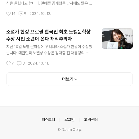
포지션 센터, 리드보컬데뷔 2006년 3월 2일 브라운아이
식을 올렸다고 합니다. 열애를 공개했을 당시에도 많은 화
드걸스2009년 9월 24일 영화 내 사랑 내 곁에2010년 1
제가 되었는데 결혼식의 하객들은 누가 왔는지, 현아, 용준
작성시간
14
9
2024. 10. 12.
0월 8일 솔로 미니1집MBTI INTP 인스타그램 @songai
형의 프로필에 대해서도 찾아봤습니다. 현아, 용준형 결혼
n87유튜브 @gain519 ..
식현아 프로필현아 원더걸스 탈퇴현아 이던 열애 큐브엔터
테인먼트 방출현아 용준형 열애용준형 프로필불법 촬영 영
소설가 한강 프로필 한국인 최초 노벨문학상
상 공유 사건 1. 현아, 용준형 결혼식현아, 용준형 결혼식은
수상 시인 소년이 온다 채식주의자
10월 11일 서울 성북구 삼청각 야외에서 열렸습니다. 현아
글 내용
는 12일 자신의 SNS에 결혼식에 참석한 하객들의 사진을
지난 10일 노벨 문학상에 우리나라 소설가 한강이 수상했
공유하며 감사를 전했습니다. 결혼식에는 방송인 홍석천,
습니다. 대한민국 노벨상 수상은 김대중 전 대통령의 노벨
가수 엄정화, 조권, 가희, 타이거JK, 윤미래, 유노윤호 등
평화상 수상에 이어 두 번째 수상이고노벨 문학상은 대한
작성시간
7
3
2024. 10. 11.
동료 연예인들이 참석했습니다. 두 사람의 결혼식은 축가
민국 최초이자 아시아 여성 최초 수상입니다.이에 관해서
와 주례 없이 진행됐으며..
전 세계가 들썩하고 있습니다. 한강 소설가에 대해서 정리
해봤습니다. 한강 프로필한강 수상 내역노벨 문학상 수상
더보기
청소년 유해도서 지정 재조명한강 작품 목록 1. 한강 프로
필출생 1970년 11월 27일 나이 53세전라남도 광주 증흥
동본관 청주 한씨직업 소설가, 시인, 아동문학가학력 연세
대학교 문과대학 국어국문학 학사가족 아버지, 어머니, 오
빠, 남동생, 배우자, 아들경력 서울예술대학교 문예창작과
교수 (2007~2018)신춘문예로 등단할 당시 필명 한강현
의안내
티스토리
로그인
고객센터
(차기작부터 본명 한강 사용)대..
© Daum Corp.