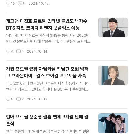
작성시간
16
9
2024. 10. 15.
는 간부님들과 용사들 그리고 전역하신 많은 선배님들께
후 하니 메시지하니 프로필뉴진스 프로필아일릿 프로필 1.
존경심이 들었고 기다려주신 팬, 가..
국정감사 출석하니는 한경노동위원회가 오전 10시부터 서
울 여의도 국회에서 진행하는 경제사회노동위원회 및 지방
개그맨 이진호 프로필 인터넷 불법도박 자수
고용노동청, 노동위원회 등 고용노동부 소속기관에 대한
BTS 지민 코미디 리벤지 넷플릭스 예능
국정감사에 참고인으로 출석했습니다. 이 이유는 하니가
글 내용
유튜브 라이브 방송을 통해 소속사 모기업인 하이브의 다
14일 개그맨 이진호는 자신의 SNS를 통해 지난 2020년
른 레이블 소속 연예인과 매니저로부터 무시당했다고 주장
인터넷 불법도박에 대해 밝혔습니다. 개그맨들의 도박이나
한 것 때문입니다. 하니는 지난달 11일 뉴진스 멤버들과 진
불법 행위가 적지 않은 가운데 이진호는 누구일지 한 번 알
작성시간
4
4
2024. 10. 14.
행한 긴급 라이브에서 “하이브 사옥 복도에서 다른 아이돌
아봤습니다. 이진호 프로필인터넷 불법도박 자수BTS 지
팀 멤버, 매니저와 마주쳤는데 그 팀의 매니저가 ..
민 프로필넷플릭스 예능 코미디 리벤지넷플릭스 예능 코미
디 로얄아는 형님 하차 1. 이진호 프로필출생 1986년 4월
가인 프로필 근황 아담커플 전남편 조권 백허
15일 나이 38세경기도 화성군 장안면 석포리키 180cm
그 브라운아이드걸스 브아걸 프로포폴 자숙
몸무게 77kg 혈액형 B형학력 서울종합예술실용학교 연
글 내용
기예술계열 개그시트콤전공 전문학사병역 대한민국 육군
최근 2010년대 활동했던 그룹들이 다시 활동하기 시작하
제21보병사단 병장 만기전역소속 SM C&C데뷔 2005년
면서 이 커플도 뭉쳤다고 합니다. MBC ‘우리 결혼했어요’
SBS 7기 특채 개그맨MBTI INFP인스타그램 @bbangg
방송에서 아담커플로 많은 사랑을 받았던 가인, 조권의 근
작성시간
8
7
2024. 10. 13.
gi1경력 SBS 웃찾사, MBC 하땅사, tvn 코미디빅리그
황과 프로필에 대해서 찾아봤습니다. 가인 프로필프로포
등 2. 인터..
폴 투약 사건조권 프로필아담커플브라운아이드걸스 프로
필2AM 프로필 1. 가인 프로필본명 손가인출생 1987년
현아 프로필 용준형 결혼 연애 9개월 만에 결
9월 20일 나이 37세서울특별시 강서구 화곡동키 159c
혼식
m 몸무게 43kg 가족 부모님 반려견학력 덕원여자고등학
글 내용
교 졸업소속사 미스틱스토리소속 그룹 브라운아이드걸스
현아, 용준형이 11일에 서울 성북구 삼청각 야외에서 결혼