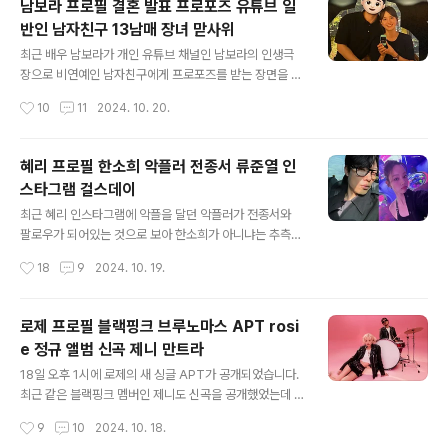
남보라 프로필 결혼 발표 프로포즈 유튜브 일
집으로 컴백했습니다. 미니 2집 ‘i’ll like you’의 타이틀곡
반인 남자친구 13남매 장녀 맏사위
은 ‘cherish (my love)’입니다. 타이틀곡의 내용은 ‘너의
글 내용
마음이 궁금하지만 그보다 너를 좋아하는 내 감정이 더 소
최근 배우 남보라가 개인 유튜브 채널인 남보라의 인생극
중하다’고 말하는 아일릿의 당찬 마음을 담은 곡이라고 합
장으로 비연예인 남자친구에게 프로포즈를 받는 장면을 공
니다. 그 외 ‘IYKYK’, ‘Pimple’, ‘Tick-Tack’ 등이 수록됐
개했습니다. 남보라는 누구일지 같이 알아보겠습니다. 남
작성시간
10
11
2024. 10. 20.
다고 합니다. 발매 기념 쇼케이스는 21..
보라 프로포즈남보라 프로필남보라 공식석상남보라 출연
작품남보라 13남매 1. 남보라 프로포즈20일 남보라는 자
신의 유튜브 채널 ‘남보라의 인생극장’에 ‘일본 여행하다가
혜리 프로필 한소희 악플러 전종서 류준열 인
프로포즈 받았어요’라는 제목의 영상을 게재했습니다. 남
스타그램 걸스데이
보라는 여행 후반부에 머무는 호텔의 디너를 예약해서 아
글 내용
름다운 야경을 배경으로 식사를 하다가 갑자기 눈시울을
최근 혜리 인스타그램에 악플을 달던 악플러가 전종서와
붉혔습니다. 알고보니 앞에서 함께 식사를 하던 사람은 남
팔로우가 되어있는 것으로 보아 한소희가 아니냐는 추측이
보라의 남자친구였고 그가 다이아 반지로 프로포즈를 하자
돌았었습니다. 무슨 일인지 혜리의 프로필과 함께 준비했
작성시간
18
9
2024. 10. 19.
감격에 겨워서 눈물을 보였던 것이었습니다. 남보라는 깜
습니다. 혜리 한소희 류준열혜리 악플러 한소희?혜리 프로
짝 프로포즈에 감동을 받았다고 했으며 영상 설명란을 통..
필한소희 프로필전종서 프로필류준열 프로필 1. 혜리 한소
희 류준열혜리와 한소희는 배우 류준열로 인해 엮이게 되
로제 프로필 블랙핑크 브루노마스 APT rosi
었으며 류준열과 혜리는 과거 연인 사이였습니다. 류준열
e 정규 앨범 신곡 제니 만트라
과 혜리가 정확히 언제 정리가 되었는지 모르는 채 한소희
글 내용
와 류준열이 열애설이 났고 류준열과 한소희는 열애설이
18일 오후 1시에 로제의 새 싱글 APT가 공개되었습니다.
불거진 지 하루 만에 연인 사이임을 인정했습니다. 이로 인
최근 같은 블랙핑크 멤버인 제니도 신곡을 공개했었는데 A
해서 환승연애 의혹이 제기되었습니다. 류준열과 혜리는 8
PT는 어떤 곡일지 로제와 블랙핑크 뉴스에 대해서 찾아왔
작성시간
9
10
2024. 10. 18.
년 정도 공개 열애 끝에 지난해 11월에 결별했지만결별 기
습니다. APT로제 프로필브루노마스 프로필제니 만트라