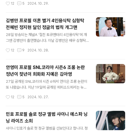
작성시간
12
5
2024. 10. 29.
를 제보했습니다. 사생활 논란, 미슐랭 취업 로비, 폭언 및
래를 보고 싶다는 생각이 들어서 서로 인생을 함께하기로
협박 등을 문제로 삼았습니다. 2. 트리..
했다고 소감을 밝혔습니다. 최연수 김태현최연수 프로필
김태현 프로필딕펑스 프로필최현석 프로필 1. 최연수 김태
김병만 프로필 이혼 별거 4인용식탁 심형탁
현29일 가요계에 따르면 김태현과 최연수는 결혼을 염두
전혜빈 정지현 달인 정글의 법칙 개그맨
해 두고 사랑을 키워가고 있으며 이들은 최근 양가 부모님
글 내용
들께도 서로를 소개했다고 합니다. 내년 결혼을 목표로 만
28일 방송되는 채널A ‘절친 토큐멘터리 4인용식탁’에 개
남을 이어오고 있다고 합니다. 김태현은 1987년생, 최연
그맨 김병만이 출연했습니다. 이날 김병만은 배우 심형탁,
수는 1999년생으로 이들은 12살의 나이 차이가 난다고
전혜빈, 전 레슬링 국가대표 정지현을 초대해서 각자의 인
작성시간
12
9
2024. 10. 28.
합니다. 김태현은 이날 딕펑스 공식 팬카페를 통해 힘들 때
생 이야기를 나누며 김병만과의 소중한 인연을 전할 예정
단단하게 옆에서 지켜주는 분을 만나게 됐..
이라고 합니다. 또한 김병만은 방송에서 처음으로 자신의
이혼에 대한 심경을 밝혔다고 합니다. 김병만 이혼김병만
안영미 프로필 SNL코리아 시즌6 조롱 논란
4인용식탁김병만 프로필심형탁 프로필전혜빈 프로필정지
정년이 젖년이 희화화 지예은 김아영
현 프로필 1. 김병만 이혼김병만은 2011년에 결혼 후 1년
글 내용
만인 2012년에 별거를 10년동안 하다가 2020년 이혼하
27일 공개된 SNL코리아 시즌 6에서 연이은 조롱 논란이
게 된 이유를 방송에서 설명했습니다. 김병만은 이혼 사실
또 나왔습니다. 지난 19일에 공개된 에피소드에서는 뉴진
을 뒤늦게 공개한 이유에 대해 무명 시절 쌓아온 모든 것들
스 멤버 하니의 국정감사 참고인 출석 모습을 패러디 했으
작성시간
12
5
2024. 10. 27.
이 무너질까 두려워서 끈을 놓지 못했다며 속으로는 슬프
며 한국 최초로 노벨 문학상을 수상한 작가 한강의 자세와
고 불행했지만 겉으로는 행복한 척 해..
말투를 따라해 조롱했다는 논란에 휩싸였습니다. SNL코
리아 조롱SNL코리아 그 전의 희화화안영미 프로필지예은
민호 프로필 솔로 정규 앨범 샤이니 에스파 닝
프로필김아영 프로필 1. SNL코리아 조롱26일 공개된 쿠
닝 라이즈 소희
팡플레이 예능 프로그램 ‘SNL코리아’ 시즌 6 9회에서는
글 내용
화제중인 tvn 드라마 ‘정년이’를 외설적으로 패러디해서 대
샤이니 민호가 솔로 첫 정규 앨범을 선보인다고 합니다. 정