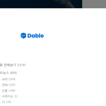
류 전체보기
(1570)
드뉴스
(850)
유머
(184)
연예
(199)
인물
(146)
사회이슈
(1)
TV
(26)