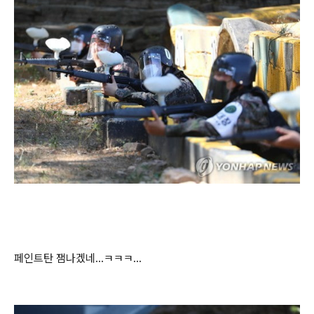
페인트탄 잼나겠네...ㅋㅋㅋ...