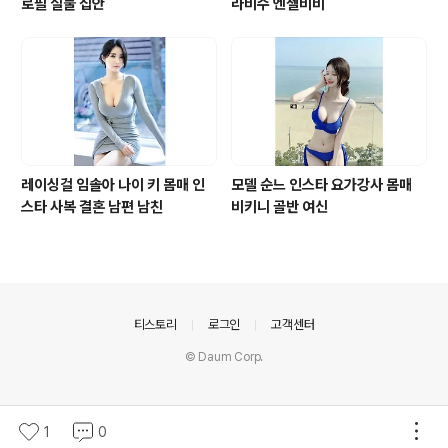
로필 실물 집안
라비수 엔젤비비
레이싱걸 임솔아 나이 키 몸매 인
모델 순느 인스타 요가강사 몸매
스타 사복 결혼 남편 남친
비키니 골반 여신
의안내
티스토리
로그인
고객센터
© Daum Corp.
1
0