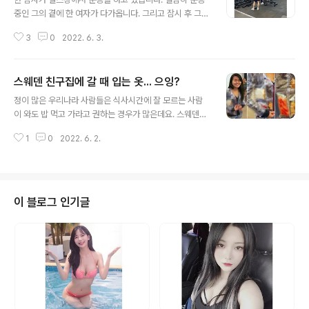
중인 그의 곁에 한 여자가 다가옵니다. 그리고 잠시 후 그는
엄청난 공격을 당하고 말았습니다. OMG~!! 여러분이 이
3
0
2022. 6. 3.
런 일을 당한다면 어떻게 하시겠습니까? 라는 질문에 네티
즌들은 이런 반응을 나타냈습니다. ㅋㅋㅋ..... 치어리더 윤
영서 나이 키 몸매 인스타 프로필 치어리더 윤영서는 1997
스웨덴 친구집에 갈 때 입는 옷... 으잉?
년 2월 25일생으로 올해 나이 26살입니다. 윤영서는 키 1
글 내용
65cm에 볼류감 넘치는 몸매를 지녔습니다. 학력은 한국
정이 많은 우리나라 사람들은 식사시간에 잘 모르는 사람
영상대학교 스튜어디스과입니다. 윤영서는 2014년 KGC
이 와도 밥 먹고 가라고 권하는 경우가 많은데요. 스웨덴에
인삼공사 feednews.co.kr 모델 김보라 나이 키 몸매 인
서는 손님이나 친구가 집에 와도 밥을 안 준다고 합니다....
스타 비키니 바디대역 다이어트 자극짤 남친 모델 김보라
1
0
2022. 6. 2.
그래서 친구 집에 갈 때 이렇게 입는다는군요... 세상에나....
는 뛰어난 몸매와 남다른 미모를 자랑합니다. 여기에 여신
ㅋㅋ... 아놔...지퍼백 자켓인가보네...ㅋㅋㅋ.... 연하나 나이
느낌이 나는 특..
키 몸매 인스타 필라테스 여신 강사 미스인터콘티넨탈 다
이어트 자극 필라테스 여신이라 불리우며 아름다운 미모로
주목받은 연하나는 세계 5대 미인대회 중 하나라고 불리우
이 블로그 인기글
는 미스인터콘티넨탈 대회에 참가하여 2018년 미스인터
콘티넨탈 서울선발대회 2위, 한국 feednews.co.kr 전예
빈 나이 인스타 몸매 비키니 레깅스 예스페셜리 대표 쇼핑
몰 예스페셜리 대표이자 모델로 활동하고 있는 전예빈은 1
995년 8..