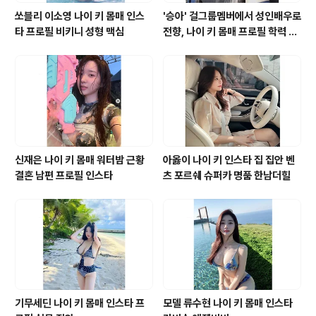
쏘블리 이소영 나이 키 몸매 인스
'승아' 걸그룹멤버에서 성인배우로
타 프로필 비키니 성형 맥심
전향, 나이 키 몸매 프로필 학력 바
바 영화 모델 유튜브 인스타그램
신재은 나이 키 몸매 워터밤 근황
아옳이 나이 키 인스타 집 집안 벤
결혼 남편 프로필 인스타
츠 포르쉐 슈퍼카 명품 한남더힐
기무세딘 나이 키 몸매 인스타 프
모델 류수현 나이 키 몸매 인스타