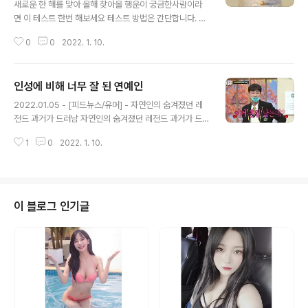
새로운 한 해를 맞아 올해 찾아올 행운이 궁금한사람이라
면 이 테스트 한번 해보세요 테스트 방법은 간단합니다. 주
어진 그림에서 꽃을 한가득 춤은 '꽃병'과 꽃 모자를 쓴 '여
0
0
2022. 1. 10.
인의 얼굴'중 무엇이 먼저 보이시나요? 꽃병과 여인의 얼굴
중 먼저 보이는 형태에 따라 2022년 행복을 점쳐볼 수 있
답니다. 재미삼아 한 번 해보세요. 먼저 형형색색 화려한 꽃
인성에 비해 너무 잘 된 연예인
이 가득 꽂히 '꽃병'이 눈에 띈 사람이라면 새해에는 가슴
글 내용
속에 품고있던 쑴을 이룰 수 있는 기회가 찾아 올 것입니다.
2022.01.05 - [피드뉴스/유머] - 자연인의 숨겨졌던 레
특히 승진의 기회가 있어 사회적으로 성공하거나 공무원과
전드 과거가 드러남 자연인의 숨겨졌던 레전드 과거가 드
같은 시험을 통해 원하는 직업을 가질 수 있는 운도 따라줍
러남 2022.01.04 - [피드뉴스/유머] - 기묘한이야기 네
니다. 전문적인 직업을 가지려 할 경우 능력을 최대치로 발
1
0
2022. 1. 10.
번째 _ 저주웹 기묘한이야기 네번째 _ 저주웹 주인공 요시
휘할 수 있으며 일일 잘 출리면서 자신감도 얻어 긍정적인
다 그녀는 회사에서 어리버리한 성격 탓에 늘 상사에게 지
사고 회로를 돌릴..
적을.. feednews.co.kr 2022.01.03 - [피드뉴스/유
머] - 92년도 유머란 이런것이다 92년도 유머란 이런것이
다 2021.12.31 - [피드뉴스/유머] - 전역모 레전드 모아봤
이 블로그 인기글
다...근데 이거 진짜야? 전역모 레전드 모아봤다...근데 이거
진짜야? 2022년 무슨 띠 뜻 삼재띠 대박띠 1월 1일 맑음
대부분 해넘이 해돋.. feednews.co.kr 2021.12.28 -
[피드뉴스/유머] ..