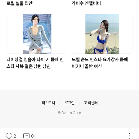
로필 실물 집안
라비수 엔젤비비
레이싱걸 임솔아 나이 키 몸매 인
모델 순느 인스타 요가강사 몸매
스타 사복 결혼 남편 남친
비키니 골반 여신
의안내
티스토리
로그인
고객센터
© Daum Corp.
2
0