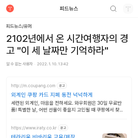
검색하기
피드뉴스
티스토리
피드뉴스/유머
2102년에서 온 시간여행자의 경
고 "이 세 날짜만 기억하라"
알 수 없는 사용자
2022. 1. 10. 13:42
http://m.coupang.com
광고
외계인 쿠팡 카드 지폐 동전 넉넉하게
세련된 외계인, 마음을 전하세요. 와우회원은 30일 무료반
품! 특별한 날, 어떤 선물이 좋을지 고민될 때 쿠팡에서 찾아
보세요.
https://www.iraty.co.kr
광고
테라리움,비바리움 교육/제작