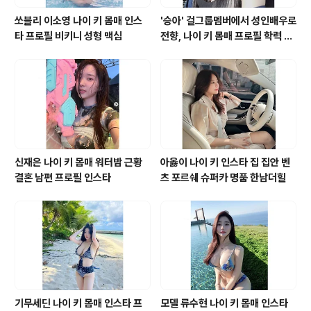
쏘블리 이소영 나이 키 몸매 인스
'승아' 걸그룹멤버에서 성인배우로
타 프로필 비키니 성형 맥심
전향, 나이 키 몸매 프로필 학력 바
바 영화 모델 유튜브 인스타그램
신재은 나이 키 몸매 워터밤 근황
아옳이 나이 키 인스타 집 집안 벤
결혼 남편 프로필 인스타
츠 포르쉐 슈퍼카 명품 한남더힐
기무세딘 나이 키 몸매 인스타 프
모델 류수현 나이 키 몸매 인스타