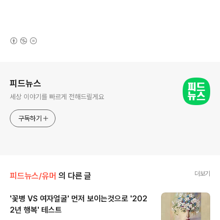
(새창열림)
로그 정보
피드뉴스
세상 이야기를 빠르게 전해드릴게요
구독하기
더보기
피드뉴스/유머
의 다른 글
'꽃병 VS 여자얼굴' 먼저 보이는것으로 '202
2년 행복' 테스트
글 내용