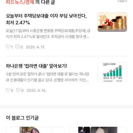
더보기
피드뉴스/경제
의 다른 글
오늘부터 주택담보대출 이자 부담 낮아진다,
최저 2.47%
글 내용
오늘(17일)부터 시중은행 변동형 주택담보대출(주담대) 금
리가 최저 2.47%로 떨어진다. 초저금리 시대를 맞아 변동
형 주담대 금리 기준이 되는 코픽스(COFIX·자금조달비용
1
0
2020. 4. 17.
지수)가 최저치를 기록하면서다. KB국민·우리·NH농협은
행은 이날부터 코픽스와 연동하는 변동형 주담대 금리를
0.06~0.17%p(포인트) 내린다. 코픽스와 하락폭이 같다.
하나은행 '컵라면 대출' 알아보기!
코픽스는 수신상품 금리와 움직임을 같이 하는데 예·적금
글 내용
금리가 0%대로 떨어진 영향을 받았다. 시장금리 변동을
3분 만에 모든 절차가 끝나 ‘컵라면 대출’로 불리는 하나원
가장 신속하게 반영하는 신규취급액기준 코픽스는 1.26%
큐 신용대출이 인기를 끌고 있다. 은행원 사이에서 ‘지인에
로 전월대비 0.17%p 낮아졌다. 4개월 연속 하락곡선을 그
게 먼저 추천해주는 타행 상품’으로 자리매김했다는 평가
린 데다 공시를 시작한 2010년 2월 후 최저치를 찍었다.
0
0
2020. 4. 16.
가 나올 정도다. 지난해 6월 첫 판매를 시작한 하나원큐 신
잔액기준 코픽스는 1.66%, 신잔액기준 코픽스는 1.38%
용대출은 인터넷전문은행과 핀테크 업체들의 ‘간편금융 공
로 각각 전월대비 ..
세’를 이겨낸 시중은행 최초의 ‘비대면 히트상품’으로 떠올
랐다. 최저 연 2.6%의 낮은 이자에 최대 2억2000만원을
받을 수 있는 신용대출이라는 점이 인기 요인이다. 하나은
이 블로그 인기글
행의 스마트폰뱅킹 앱인 하나원큐 안에서 서류를 작성할
필요 없이 대출신청과 실행까지 모든 과정이 간단히 끝나