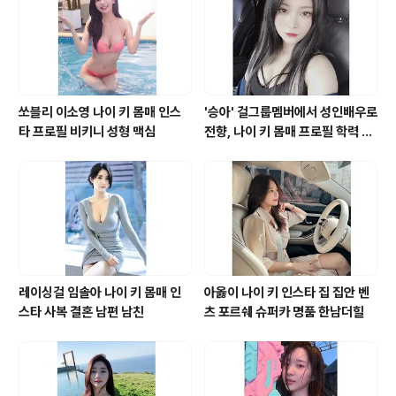
는 게 장점이다. 지난 1월부터 3월 말까지 3개월간 늘어난
대출 잔액만 약 8000억원에 달한다는 게 하나은행의 설명
이다. 올 들어 3월 말까지 ..
쏘블리 이소영 나이 키 몸매 인스
'승아' 걸그룹멤버에서 성인배우로
타 프로필 비키니 성형 맥심
전향, 나이 키 몸매 프로필 학력 바
바 영화 모델 유튜브 인스타그램
레이싱걸 임솔아 나이 키 몸매 인
아옳이 나이 키 인스타 집 집안 벤
스타 사복 결혼 남편 남친
츠 포르쉐 슈퍼카 명품 한남더힐