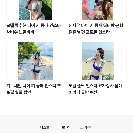
모델 류수현 나이 키 몸매 인스타
신재은 나이 키 몸매 워터밤 근황
라비수 엔젤비비
결혼 남편 프로필 인스타
기무세딘 나이 키 몸매 인스타 프
모델 순느 인스타 요가강사 몸매
로필 실물 집안
비키니 골반 여신
의안내
티스토리
로그인
고객센터