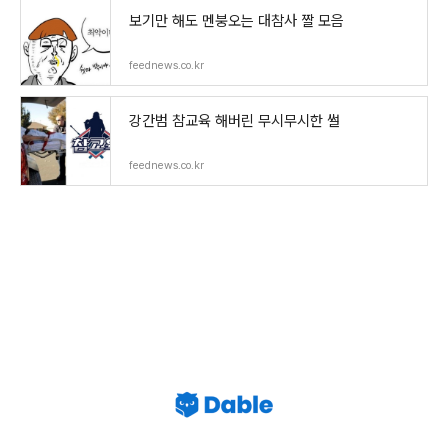
보기만 해도 멘붕오는 대참사 짤 모음
feednews.co.kr
강간범 참교육 해버린 무시무시한 썰
feednews.co.kr