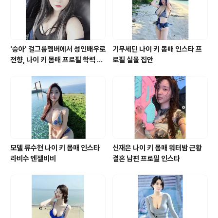
'승아' 걸그룹멤버에서 성인배우로
기무세딘 나이 키 몸매 인스타 프
전향, 나이 키 몸매 프로필 학력 바
로필 실물 집안
바 영화 모델 유튜브 인스타그램
모델 류수현 나이 키 몸매 인스타
신재은 나이 키 몸매 워터밤 근황
라비수 엔젤비비
결혼 남편 프로필 인스타