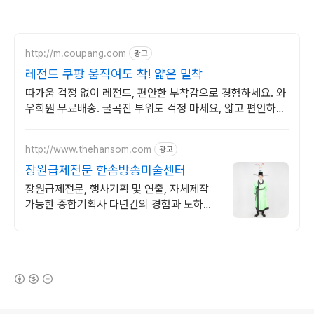
http://m.coupang.com
광고
레전드 쿠팡 움직여도 착! 얇은 밀착
따가움 걱정 없이 레전드, 편안한 부착감으로 경험하세요. 와
우회원 무료배송. 굴곡진 부위도 걱정 마세요, 얇고 편안하게
밀착되어 불편함 없이.
http://www.thehansom.com
광고
장원급제전문 한솜방송미술센터
장원급제전문, 행사기획 및 연출, 자체제작
가능한 종합기획사 다년간의 경험과 노하우
로 믿고 신뢰할수 있는기업!
(새창열림)
로그 정보