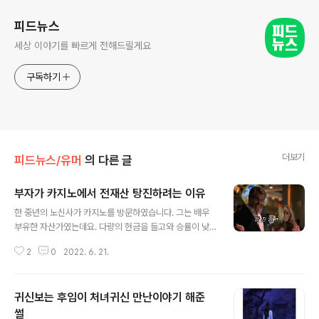
피드뉴스
세상 이야기를 빠르게 전해드릴게요
구독하기
더보기
피드뉴스/유머
의 다른 글
부자가 카지노에서 전재산 탕진하려는 이유
글 내용
한 중년의 노신사가 카지노를 방문하였습니다. 그는 배우
부유한 자산가였는데요. 다량의 현금을 들고와 승률이 낮
은 게임에 베팅하는 등 돈을 흥청망청 쓰기 시작하였습니
2
0
2022. 6. 21.
다. 돈을 탕진하는 그에게 호스트가 이해가 되지 않는다고
하자... 그는 이유를 설명합니다.... 위자료로 줄 바엔 날리겠
다....ㅎㄷㄷ... 찐 미소....ㅋㅋㅋ.... 신재은 나이 키 몸매 인
귀신보는 후임이 처녀귀신 만난이야기 해준
스타 프로필 맥심 비키니 뒤태 결혼 남편 모델 신재은이 자
신의 인스타그램에 남다른 몸매를 자랑하는 모습을 선보였
썰