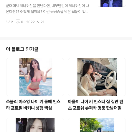
글 내용
습니다. 최근 신재은은 자신의 인스타그램에 “너를 위한 이
군대에서 처녀귀신을 만난다면, 내무반안에 처녀귀신이 나
벤트”라는 짧은 글과 함께 여러 장의 사진을 게재했습 fee
온다면?? 어떻게 될까요? 이런 궁금증을 담은 웹툰이 있습
dnews.co.kr 이연화 나이 키 몸매 인스타 프로필 비키니
니다. 결론은 여자라면 귀신이라도 좋다라는 내용이었는데
여신 머슬퀸 이관개방증 모델 겸 방송인으로 활동중인 머
2
0
2022. 6. 21.
요. 현실에선 그렇지 않을 수도 있다는 글이 올라왔습니다.
슬퀸 이연..
글쓴이는 군대복무 중 귀신을 보는 후임이 들어왔다고 했
는데요. 그랬다.... 처녀귀신이 처녀인 이유가 있었다... 여자
라고 다 이쁠 순 없지....ㅋㅋㅋ..... 대대장 닮은 년.... 요런느
낌?? ㅋㅋㅋ.... 완벽 몸매와 미모로 SNS에 난리난 여성의
이 블로그 인기글
정체 최근 완벽한 몸매와 미모로 SNS를 뜨겁게 달군 한 여
성의 정체가 화제가 되었습니다. 바비인형을 닮은 빼어난
얼굴과 뛰어난 바디라인으로 보는 이들의 시선을 사로 잡
은 30대 여성의 정체는 과 feednews.co.kr 길가던 스..
쏘블리 이소영 나이 키 몸매 인스
아옳이 나이 키 인스타 집 집안 벤
타 프로필 비키니 성형 맥심
츠 포르쉐 슈퍼카 명품 한남더힐