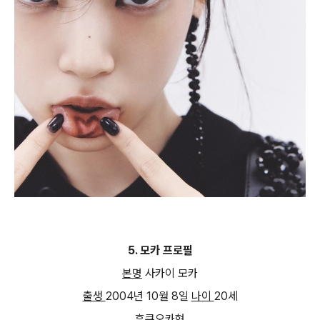
5.
모카 프로필
본명
사카이 모카
출생
2004
년
10
월
8
일
나이
20
세
후쿠오카현