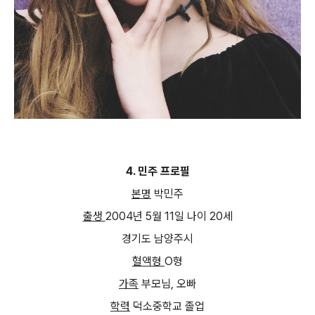
4.
민주 프로필
본명
박민주
출생
2004
년
5
월
11
일 나이
20
세
경기도 남양주시
혈액형
O
형
가족
부모님
,
오빠
학력
덕소중학교 졸업