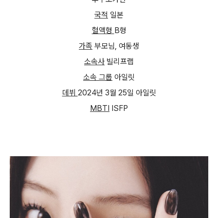
국적
일본
혈액형
B
형
가족
부모님
,
여동생
소속사
빌리프랩
소속 그룹
아일릿
데뷔
2024
년
3
월
25
일 아일릿
MBTI
ISFP