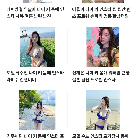
레이싱걸 임솔아 나이 키 몸매 인
아옳이 나이 키 인스타 집 집안 벤
스타 사복 결혼 남편 남친
츠 포르쉐 슈퍼카 명품 한남더힐
모델 류수현 나이 키 몸매 인스타
신재은 나이 키 몸매 워터밤 근황
라비수 엔젤비비
결혼 남편 프로필 인스타
기무세딘 나이 키 몸매 인스타 프
모델 순느 인스타 요가강사 몸매