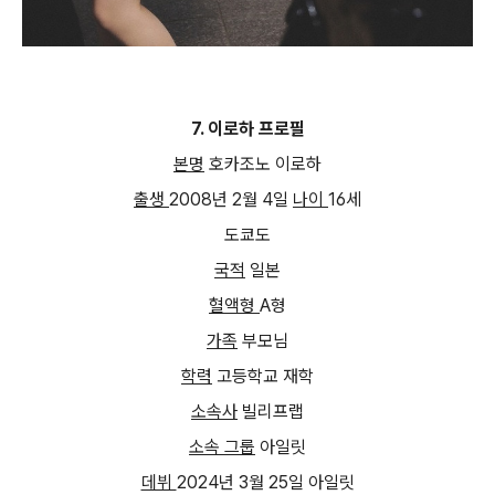
7.
이로하 프로필
본명
호카조노 이로하
출생
2008
년
2
월
4
일
나이
16
세
도쿄도
국적
일본
혈액형
A
형
가족
부모님
학력
고등학교 재학
소속사
빌리프랩
소속 그룹
아일릿
데뷔
2024
년
3
월
25
일 아일릿