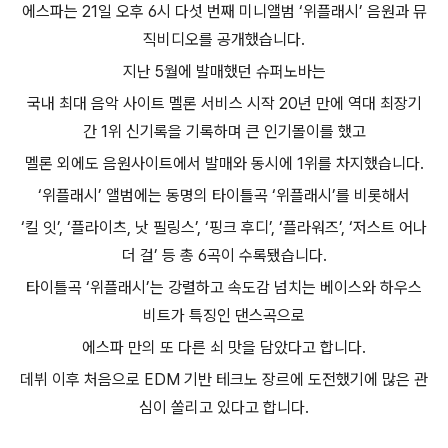
에스파는
21
일 오후
6
시 다섯 번째 미니앨범
‘
위플래시
’
음원과 뮤
직비디오를 공개했습니다
.
지난
5
월에 발매했던 슈퍼노바는
국내 최대 음악 사이트 멜론 서비스 시작
20
년 만에 역대 최장기
간
1
위 신기록을 기록하며 큰 인기몰이를 했고
멜론 외에도 음원사이트에서 발매와 동시에
1
위를 차지했습니다
.
‘
위플래시
’
앨범에는 동명의 타이틀곡
‘
위플래시
’
를 비롯해서
‘
킬 잇
’, ‘
플라이츠
,
낫 필링스
’, ‘
핑크 후디
’, ‘
플라워즈
’, ‘
저스트 어나
더 걸
’
등 총
6
곡이 수록됐습니다
.
타이틀곡
‘
위플래시
’
는 강렬하고 속도감 넘치는 베이스와 하우스
비트가 특징인 댄스곡으로
에스파 만의 또 다른 쇠 맛을 담았다고 합니다
.
데뷔 이후 처음으로
EDM
기반 테크노 장르에 도전했기에 많은 관
심이 쏠리고 있다고 합니다
.