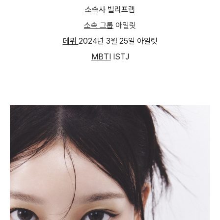
소속사
빌리프랩
소속 그룹
아일릿
데뷔
2024
년
3
월
25
일 아일릿
MBTI
ISTJ