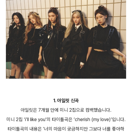
1. 아일릿 신곡
아일릿은
7
개월 만에 미니
2
집으로 컴백했습니다
.
미니
2
집
‘i’ll like you’
의 타이틀곡은
‘cherish (my love)’
입니다
.
타이틀곡의 내용은
‘
너의 마음이 궁금하지만 그보다 너를 좋아하