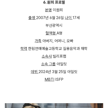
6.
원희 프로필
본명
이원희
출생
2007
년
6
월
26
일
나이
17
세
부산광역시
혈액형
A
형
가족
아버지
,
어머니
,
오빠
학력
한림연예예술고등학교 실용음악과 재학
소속사
빌리프랩
소속 그룹
아일릿
데뷔
2024
년
3
월
25
일 아일릿
MBTI
ISFP