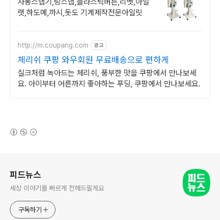
자동스냅기,링스냅,플라스틱버튼,리벳,아일
렛,하도메,까시,돗도 기계제작전문아일릿
http://m.coupang.com
광고
체리쉬 쿠팡 와우회원 무료배송으로 편하게
실크처럼 녹아드는 체리쉬, 풍부한 맛을 쿠팡에서 만나보세
요. 아이부터 어른까지 좋아하는 푸딩, 쿠팡에서 만나보세요.
(새창열림)
로그 정보
피드뉴스
세상 이야기를 빠르게 전해드릴게요
구독하기