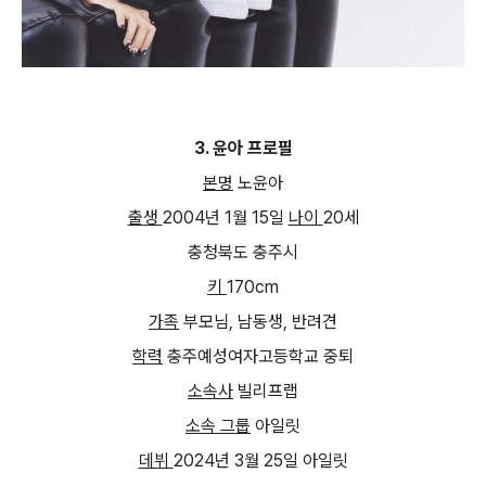
3.
윤아 프로필
본명
노윤아
출생
2004
년
1
월
15
일
나이
20
세
충청북도 충주시
키
170cm
가족
부모님
,
남동생
,
반려견
학력
충주예성여자고등학교 중퇴
소속사
빌리프랩
소속 그룹
아일릿
데뷔
2024
년
3
월
25
일 아일릿