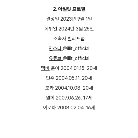
2.
아일릿 프로필
결성일
2023
년
9
월
1
일
데뷔일
2024
년
3
월
25
일
소속사
빌리프랩
인스타
@illit_official
유튜브
@illit_official
멤버
윤아
2004.01.15. 20
세
민주
2004.05.11. 20
세
모카
2004.10.08. 20
세
원희
2007.06.26. 17
세
이로하
2008.02.04. 16
세