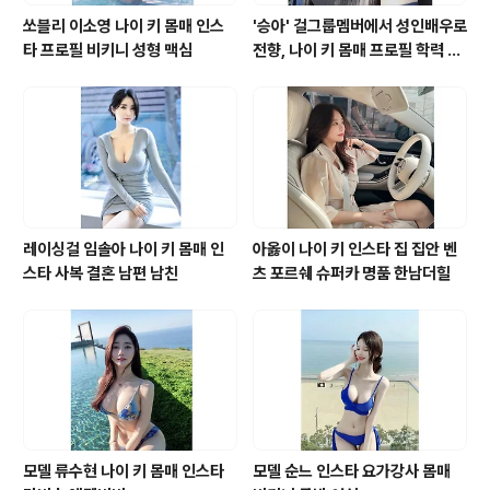
쏘블리 이소영 나이 키 몸매 인스
'승아' 걸그룹멤버에서 성인배우로
타 프로필 비키니 성형 맥심
전향, 나이 키 몸매 프로필 학력 바
바 영화 모델 유튜브 인스타그램
레이싱걸 임솔아 나이 키 몸매 인
아옳이 나이 키 인스타 집 집안 벤
스타 사복 결혼 남편 남친
츠 포르쉐 슈퍼카 명품 한남더힐
모델 류수현 나이 키 몸매 인스타
모델 순느 인스타 요가강사 몸매