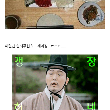
이럴땐 살려주십쇼... 해야징...ㅎㄷㄷ.....