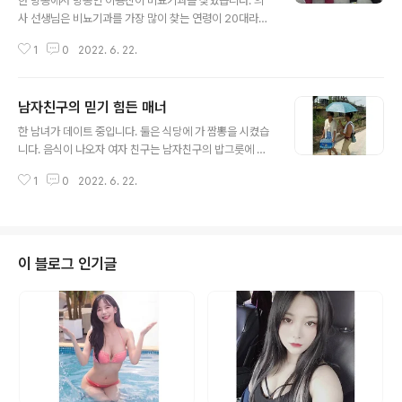
한 방송에서 방송인 이용진이 비뇨기과를 찾았습니다. 의
사 선생님은 비뇨기과를 가장 많이 찾는 연령이 20대라고
밝혔는데요. 이를 의아하게 생각하는 이용진에게 한 남성
1
0
2022. 6. 22.
의 사연을 들려주었습니다. 잘생긴 얼굴에 모든 것을 갖춘
남성이 여자친구에게 차인 이유는 무엇이었을까요? 진정
한 의느님.... 꽈추형으로 다시 태어나다니....ㅎㄷㄷ... 레이
남자친구의 믿기 힘든 매너
싱 모델 조인영 나이 키 몸매 인스타 골프 레이싱모델 조인
글 내용
영은 1990년 6월 29일생으로 올해 나이 33살입니다. 키
한 남녀가 데이트 중입니다. 둘은 식당에 가 짬뽕을 시켰습
172cm에 몸무게 48kg으로 볼륨감 넘치는 아름다운 몸
니다. 음식이 나오자 여자 친구는 남자친구의 밥그릇에 손
매를 지녔습니다. 신체 사이즈는 가슴 33, 허리 23, 엉덩
을 데기 시작하는데요. 남친 짬뽕에서 고기만 골라집어 가
이 35inch입니다. 조인 feednews.co.kr DJ소다 나이
1
0
2022. 6. 22.
는 저 인성 무엇??? 하지만 남친은 자상하게 자신의 건더기
키 몸매 프로필 인스타 맥심 여신포스 DJ소다가 지난 4일
를 여자친구 그릇에 덜어줍니다. 그리고는.... 체인지....ㅋㅋ
자신의..
ㅋ.... 쓰러진 엄마를 본 4살 딸 반응 ㅎㄷㄷ 엄마와 아이가
거실에 있던중 갑자기 엄마가 바닥에 쓰러지고 말았습니
다. 위급한 순간... 딸 아이가 엄마에게 다가옵니다... 몸을
이 블로그 인기글
숙여 엄마의 상태를 확인한 그 순간~!!!! 딸 아이는 무언가
를 주 feednews.co.kr 잘못 답하면 목숨이 위태로워지
는 여자언어 여자들의 언어는 절대로 있는 그대로 믿으면
안 된다고 합니다. 특히 여자친구나 와이프가 말한대로 하
거나 ..