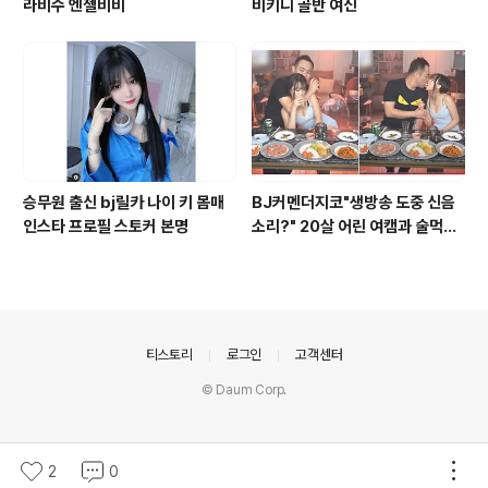
라비수 엔젤비비
비키니 골반 여신
승무원 출신 bj릴카 나이 키 몸매
BJ커멘더지코"생방송 도중 신음
인스타 프로필 스토커 본명
소리?" 20살 어린 여캠과 술먹방
하며 스킨십
의안내
티스토리
로그인
고객센터
© Daum Corp.
2
0