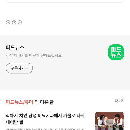
(새창열림)
로그 정보
피드뉴스
세상 이야기를 빠르게 전해드릴게요
구독하기
더보기
피드뉴스/유머
의 다른 글
작아서 차인 남성 비뇨기과에서 거물로 다시
태어난 썰
글 내용